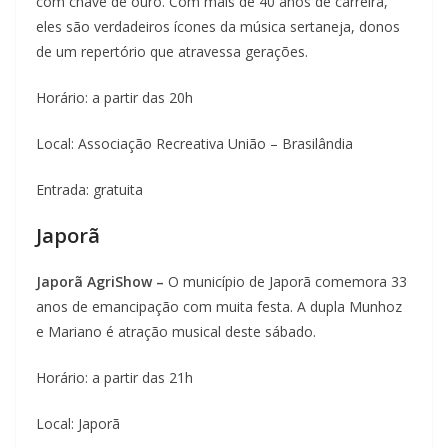
com chave de ouro. Com mais de 40 anos de carreira,
eles são verdadeiros ícones da música sertaneja, donos
de um repertório que atravessa gerações.
Horário: a partir das 20h
Local: Associação Recreativa União – Brasilândia
Entrada: gratuita
Japorã
Japorã AgriShow –
O município de Japorã comemora 33
anos de emancipação com muita festa. A dupla Munhoz
e Mariano é atração musical deste sábado.
Horário: a partir das 21h
Local: Japorã