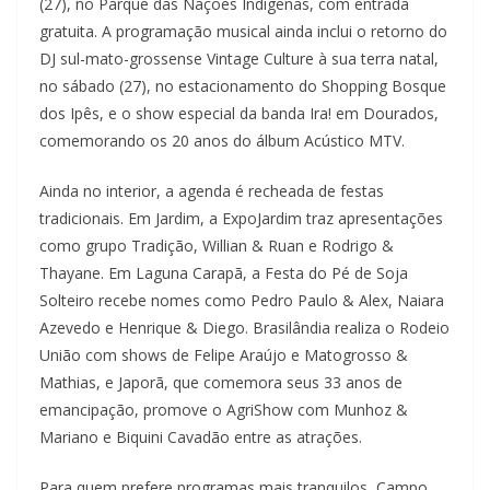
(27), no Parque das Nações Indígenas, com entrada
gratuita. A programação musical ainda inclui o retorno do
DJ sul-mato-grossense Vintage Culture à sua terra natal,
no sábado (27), no estacionamento do Shopping Bosque
dos Ipês, e o show especial da banda Ira! em Dourados,
comemorando os 20 anos do álbum Acústico MTV.
Ainda no interior, a agenda é recheada de festas
tradicionais. Em Jardim, a ExpoJardim traz apresentações
como grupo Tradição, Willian & Ruan e Rodrigo &
Thayane. Em Laguna Carapã, a Festa do Pé de Soja
Solteiro recebe nomes como Pedro Paulo & Alex, Naiara
Azevedo e Henrique & Diego. Brasilândia realiza o Rodeio
União com shows de Felipe Araújo e Matogrosso &
Mathias, e Japorã, que comemora seus 33 anos de
emancipação, promove o AgriShow com Munhoz &
Mariano e Biquini Cavadão entre as atrações.
Para quem prefere programas mais tranquilos, Campo