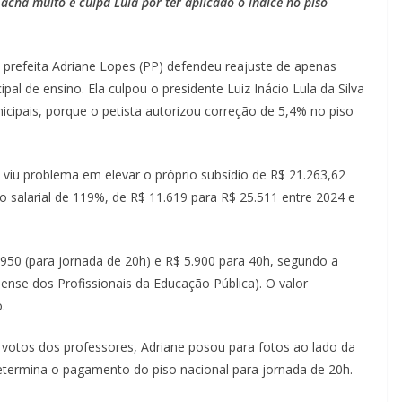
acha muito e culpa Lula por ter aplicado o índice no piso
a prefeita Adriane Lopes (PP) defendeu reajuste de apenas
al de ensino. Ela culpou o presidente Luiz Inácio Lula da Silva
icipais, porque o petista autorizou correção de 5,4% no piso
 viu problema em elevar o próprio subsídio de R$ 21.263,62
o salarial de 119%, de R$ 11.619 para R$ 25.511 entre 2024 e
950 (para jornada de 20h) e R$ 5.900 para 40h, segundo a
ense dos Profissionais da Educação Pública). O valor
.
 votos dos professores, Adriane posou para fotos ao lado da
 determina o pagamento do piso nacional para jornada de 20h.