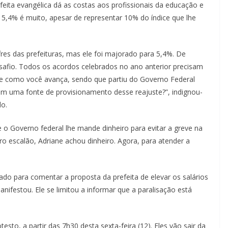
feita evangélica dá as costas aos profissionais da educação e
 5,4% é muito, apesar de representar 10% do índice que lhe
fres das prefeituras, mas ele foi majorado para 5,4%. De
safio. Todos os acordos celebrados no ano anterior precisam
rque como você avança, sendo que partiu do Governo Federal
em uma fonte de provisionamento desse reajuste?”, indignou-
do.
ue o Governo federal lhe mande dinheiro para evitar a greve na
iro escalão, Adriane achou dinheiro. Agora, para atender a
ado para comentar a proposta da prefeita de elevar os salários
festou. Ele se limitou a informar que a paralisação está
esto, a partir das 7h30 desta sexta-feira (12). Eles vão sair da