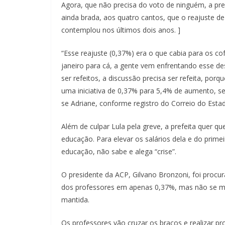
Agora, que não precisa do voto de ninguém, a pre
ainda brada, aos quatro cantos, que o reajuste de
contemplou nos últimos dois anos. ]
“Esse reajuste (0,37%) era o que cabia para os co
janeiro para cá, a gente vem enfrentando esse de
ser refeitos, a discussão precisa ser refeita, po
uma iniciativa de 0,37% para 5,4% de aumento, s
se Adriane, conforme registro do Correio do Esta
Além de culpar Lula pela greve, a prefeita quer q
educação. Para elevar os salários dela e do prime
educação, não sabe e alega “crise”.
O presidente da ACP, Gilvano Bronzoni, foi procur
dos professores em apenas 0,37%, mas não se mani
mantida.
Os professores vão cruzar os braços e realizar prot