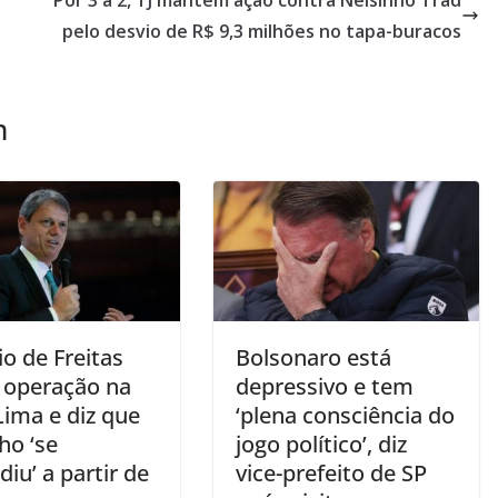
pelo desvio de R$ 9,3 milhões no tapa-buracos
m
io de Freitas
Bolsonaro está
a operação na
depressivo e tem
Lima e diz que
‘plena consciência do
ho ‘se
jogo político’, diz
iu’ a partir de
vice-prefeito de SP