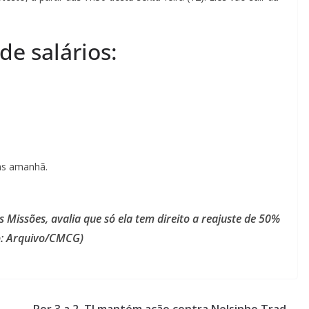
de salários:
las amanhã.
 Missões, avalia que só ela tem direito a reajuste de 50%
o: Arquivo/CMCG)
Por 3 a 2, TJ mantém ação contra Nelsinho Trad