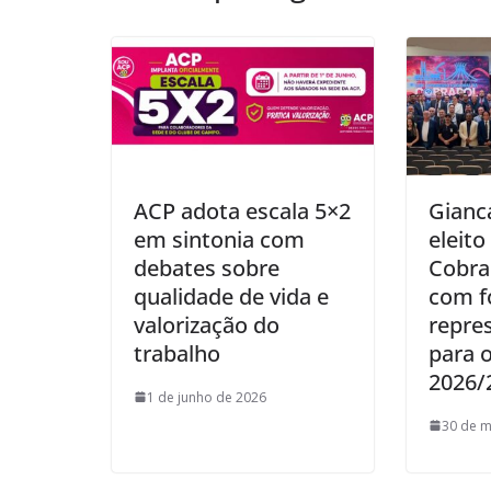
ACP adota escala 5×2
Gianc
em sintonia com
eleito
debates sobre
Cobra
qualidade de vida e
com f
valorização do
repre
trabalho
para 
2026/
1 de junho de 2026
30 de m