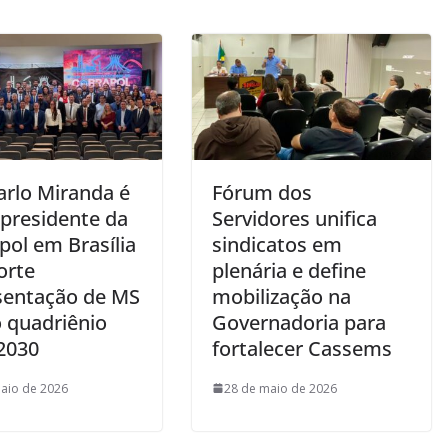
arlo Miranda é
Fórum dos
 presidente da
Servidores unifica
pol em Brasília
sindicatos em
orte
plenária e define
sentação de MS
mobilização na
o quadriênio
Governadoria para
2030
fortalecer Cassems
aio de 2026
28 de maio de 2026