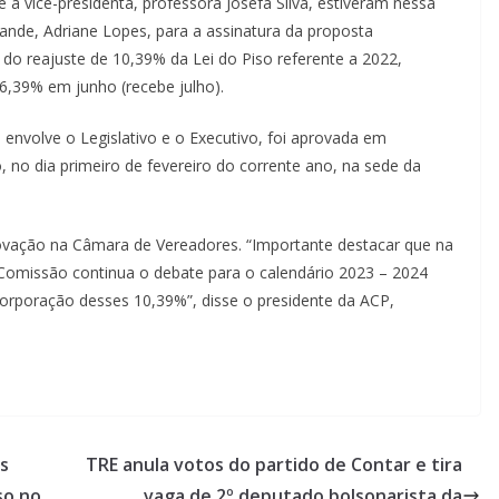
 a vice-presidenta, professora Josefa Silva, estiveram nessa
rande, Adriane Lopes, para a assinatura da proposta
 do reajuste de 10,39% da Lei do Piso referente a 2022,
,39% em junho (recebe julho).
envolve o Legislativo e o Executivo, foi aprovada em
, no dia primeiro de fevereiro do corrente ano, na sede da
ovação na Câmara de Vereadores. “Importante destacar que na
omissão continua o debate para o calendário 2023 – 2024
corporação desses 10,39%”, disse o presidente da ACP,
s
TRE anula votos do partido de Contar e tira
so no
vaga de 2º deputado bolsonarista da