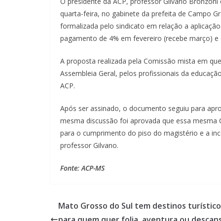
O presidente da ACP, professor Gilvano Bronzoni e
quarta-feira, no gabinete da prefeita de Campo G
formalizada pelo sindicato em relação a aplicação
pagamento de 4% em fevereiro (recebe março) e 6
A proposta realizada pela Comissão mista em que 
Assembleia Geral, pelos profissionais da educação
ACP.
Após ser assinado, o documento seguiu para apr
mesma discussão foi aprovada que essa mesma C
para o cumprimento do piso do magistério e a in
professor Gilvano.
Fonte: ACP-MS
Mato Grosso do Sul tem destinos turístico
para quem quer folia, aventura ou descan