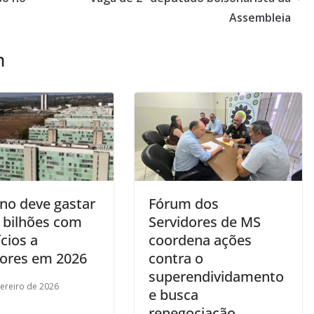
Assembleia
m
no deve gastar
Fórum dos
8 bilhões com
Servidores de MS
cios a
coordena ações
dores em 2026
contra o
superendividamento
vereiro de 2026
e busca
renegociação