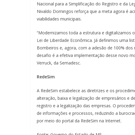
Nacional para a Simplificação do Registro e da L
Nivaldo Domingos reforça que a meta agora é ac
viabilidades municipais.
“Modernizamos toda a estrutura e digitalizamos
Lei de Liberdade Econômica. Já definimos uma list
Bombeiros e, agora, com a adesão de 100% dos m
desafio é a efetiva implementação desse novo mod
Verruck, da Semadesc.
RedeSim
A RedeSim estabelece as diretrizes e os procedime
alteração, baixa e legalização de empresários e d
registro e a legalização das empresas. O procedi
de informações e processos, reduzindo a burocrac
por meio do portal da RedeSim na Internet.
Fonte: Governo do Estado de MS