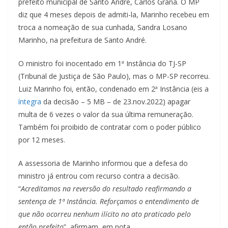
prefeito municipal de Santo André, Carlos Grana. O MP
diz que 4 meses depois de admiti-la, Marinho recebeu em
troca a nomeação de sua cunhada, Sandra Losano
Marinho, na prefeitura de Santo André.
O ministro foi inocentado em 1ª Instância do TJ-SP
(Tribunal de Justiça de São Paulo), mas o MP-SP recorreu.
Luiz Marinho foi, então, condenado em 2ª Instância (eis a
íntegra
da decisão – 5 MB – de 23.nov.2022) apagar
multa de 6 vezes o valor da sua última remuneração.
Também foi proibido de contratar com o poder público
por 12 meses.
A assessoria de Marinho informou que a defesa do
ministro já entrou com recurso contra a decisão.
“
Acreditamos na reversão do resultado reafirmando a
sentença de 1ª Instância. Reforçamos o entendimento de
que não ocorreu nenhum ilícito no ato praticado pelo
então prefeito
”, afirmam, em nota.