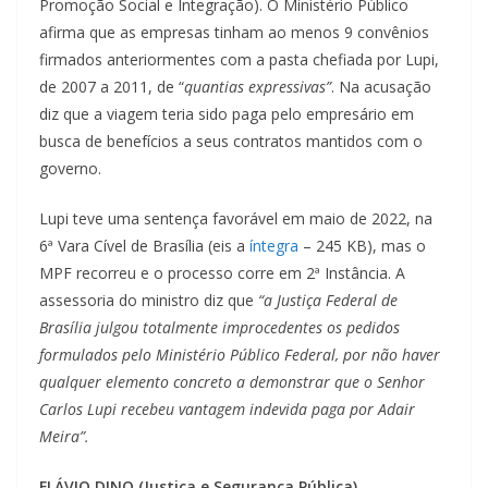
Promoção Social e Integração). O Ministério Público
afirma que as empresas tinham ao menos 9 convênios
firmados anteriormentes com a pasta chefiada por Lupi,
de 2007 a 2011, de “
quantias expressivas”
. Na acusação
diz que a viagem teria sido paga pelo empresário em
busca de benefícios a seus contratos mantidos com o
governo.
Lupi teve uma sentença favorável em maio de 2022, na
6ª Vara Cível de Brasília (eis a
íntegra
– 245 KB), mas o
MPF recorreu e o processo corre em 2ª Instância. A
assessoria do ministro diz que
“a Justiça Federal de
Brasília julgou totalmente improcedentes os pedidos
formulados pelo Ministério Público Federal, por não haver
qualquer elemento concreto a demonstrar que o Senhor
Carlos Lupi recebeu vantagem indevida paga por Adair
Meira”.
FLÁVIO DINO (Justiça e Segurança Pública)